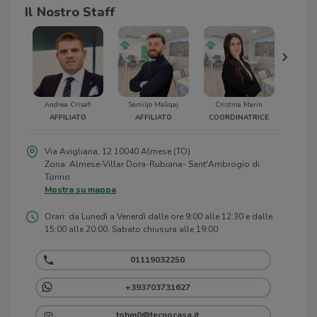
Il Nostro Staff
Andrea Crisafi
Semiljo Maliqaj
Cristina Marin
Silv
AFFILIATO
AFFILIATO
COORDINATRICE
AF
Via Avigliana, 12 10040 Almese (TO)
Zona: Almese-Villar Dora-Rubiana- Sant'Ambrogio di
Torino
Mostra su mappa
Orari: da Lunedì a Venerdì dalle ore 9:00 alle 12:30 e dalle
15:00 alle 20:00. Sabato chiusura alle 19:00
01119032250
+393703731627
tohm0@tecnocasa.it