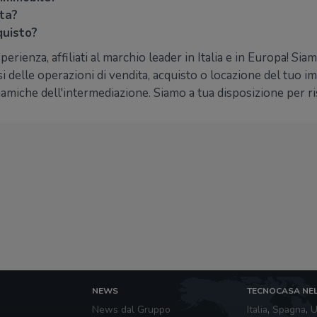
ita?
quisto?
perienza, affiliati al marchio leader in Italia e in Europa! Si
i delle operazioni di vendita, acquisto o locazione del tuo 
amiche dell'intermediazione. Siamo a tua disposizione per r
NEWS
TECNOCASA NE
News dal Gruppo
Italia
,
Spagna
,
U