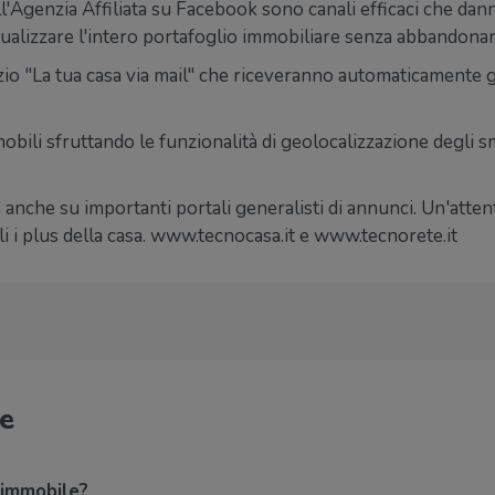
genzia Affiliata su Facebook sono canali efficaci che danno la
isualizzare l'intero portafoglio immobiliare senza abbandonar
izio "La tua casa via mail" che riceveranno automaticamente g
obili sfruttando le funzionalità di geolocalizzazione degli 
tà anche su importanti portali generalisti di annunci. Un'atte
i i plus della casa. www.tecnocasa.it e www.tecnorete.it
le
 immobile?