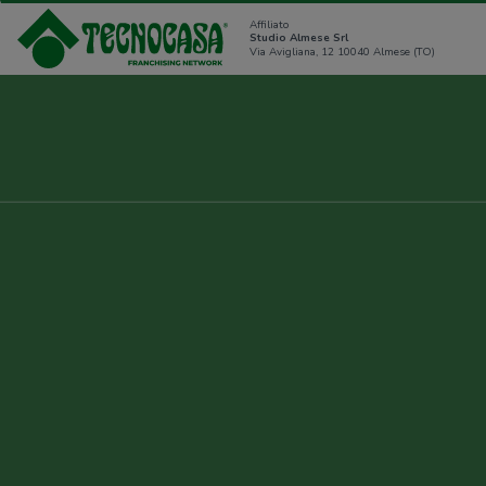
Affiliato
Studio Almese Srl
Via Avigliana, 12 10040 Almese (TO)