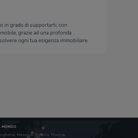
amo in grado di supportarti, con
immobile, grazie ad una profonda
isolvere ogni tua esigenza immobiliare.
L MONDO
ngheria
,
Messico
,
Polonia
,
Francia
,