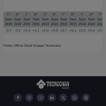
I°
II°
I°
II°
I°
II°
I°
II°
I°
II°
I°
Sem
Sem
Sem
Sem
Sem
Sem
Sem
Sem
Sem
Sem
Sem
2020
2020
2021
2021
2022
2022
2023
2023
2024
2024
2025
-0.7
-0.1
+0.4
+1.1
+1.0
+0.9
+0.7
+0.1
+0.2
+0.4
+0.8
Fonte: Ufficio Studi Gruppo Tecnocasa