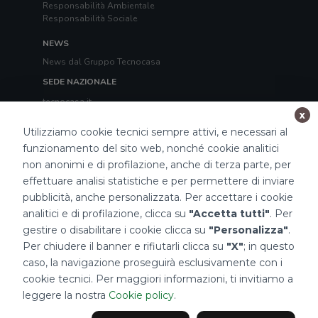
Responsabilità Ambientale
Responsabilità Sociale
NEWS
News dal Gruppo Tecnocasa
SEDE NAZIONALE
tecnocasa.it
tecnorete.it
x
kiron.it
Utilizziamo cookie tecnici sempre attivi, e necessari al
funzionamento del sito web, nonché cookie analitici
TECNOCASA NEL MONDO
non anonimi e di profilazione, anche di terza parte, per
Italia
,
Spagna
,
Ungheria
,
Messico
,
Polonia
,
Francia
,
effettuare analisi statistiche e per permettere di inviare
Tunisia
,
Thailandia
,
Repubblica di San Marino
pubblicità, anche personalizzata. Per accettare i cookie
Impostazioni Cookies
analitici e di profilazione, clicca su
"Accetta tutti"
. Per
gestire o disabilitare i cookie clicca su
"Personalizza"
.
Per chiudere il banner e rifiutarli clicca su
"X"
; in questo
caso, la navigazione proseguirà esclusivamente con i
cookie tecnici. Per maggiori informazioni, ti invitiamo a
leggere la nostra
Cookie policy
.
2026 Tecnocasa Franchising S.p.A. - P. IVA 08365160152 - Via Monte