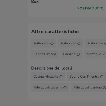
riscaldamento autonomo a gas gpl con possi
Box
:
alla rete del metano che passa sulla strada 
MOSTRA TUTTO
Posti auto
:
legno doppio vetro e impianto di condiz
caldo/freddo distribuito su tutte le stanze.
Balconi
:
La soluzione si presenta ideale per famigl
tranquillità, ampi spazi e una posizione co
Altre caratteristiche
servizi offerti dal comune di Almese.
Autonomo
Autonomo
Autonomo
Canna Fumaria
Giardino
Mattoni A V
Descrizione dei locali
Cucina Abitabile
Bagno Con Finestra
Altri Locali taverna
Altri Locali cantina