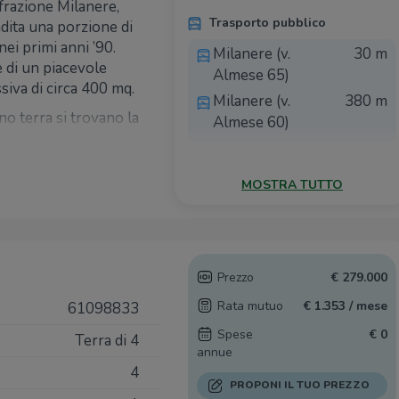
 frazione Milanere,
Trasporto pubblico
ita una porzione di
 nei primi anni ’90.
Milanere (v.
30 m
e di un piacevole
Almese 65)
siva di circa 400 mq.
Milanere (v.
380 m
ano terra si trovano la
Almese 60)
un ampio soggiorno
randa coperta. Al
Ricariche auto elettriche
etto, di cui una con
MOSTRA TUTTO
u un balcone, oltre a
Conad Self h24
2,7 Km
Avigliana | EnelX
ali di sgombero,
Conad Avigliana |
2,7 Km
prie esigenze, e un
EnelX
Prezzo
€ 279.000
rato si trovano una
Rata mutuo
€ 1.353 / mese
61098833
o e una spaziosa
Scuole
etta, ideale per cene
Spese
€ 0
Terra di 4
annue
Scuola Primaria
3,0 Km
4
con impianto di
"Italo Calvino"
PROPONI IL TUO PREZZO