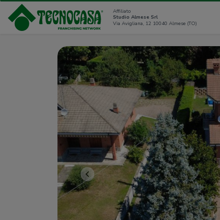
Affiliato
Studio Almese Srl
Via Avigliana, 12 10040 Almese (TO)
<<