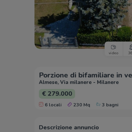
video
3
Porzione di bifamiliare in v
Almese, Via milanere - Milanere
€ 279.000
6 locali
230 Mq
3 bagni
Descrizione annuncio