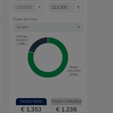
€
€
Durata del mutuo
20 anni
Anticipo
55.800
€
(
20
% )
Mutuo
223.200
€
(
80
% )
TASSO FISSO
TASSO VARIABILE
€ 1.353
€ 1.238