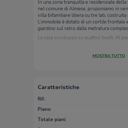
In una zona tranquilla e residenziale della
nel comune di Almese, proponiamo in vend
villa bifamiliare libera su tre lati, costruita
L’immobile è dotato di un cortile frontale 
giardino sul retro dalla metratura comples
La casa si sviluppa su quattro livelli. Al pi
cucina abitabile, un bagno di servizio e 
con camino e con accesso diretto a una ve
MOSTRA TUTTO
primo piano sono presenti due camere da l
cabina armadio ed entrambe con affaccio s
un bagno finestrato.
Il piano mansardato è suddiviso in due loc
versatili e personalizzabili secondo le pro
Caratteristiche
locale adibito a lavanderia. Al piano inter
Rif.
:
comoda autorimessa doppia, un ripostigli
cantina attualmente utilizzata come tavern
Piano
:
in compagnia o spazi ricreativi.
Totale piani
:
L’immobile presenta in ottime condizioni, 