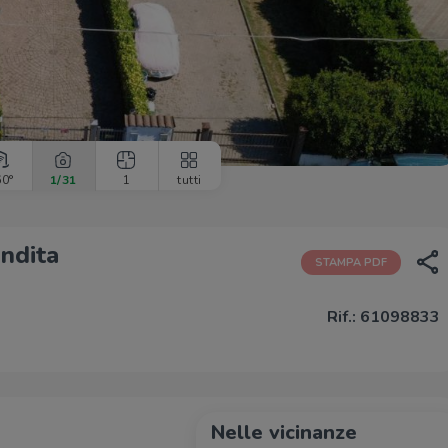
60°
1
/31
1
tutti
endita
STAMPA PDF
Rif.: 61098833
Nelle vicinanze